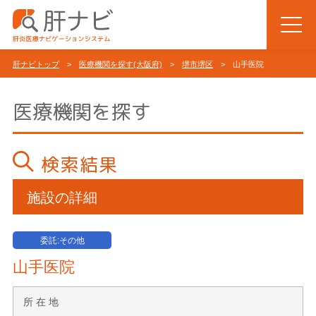
肝ナビトップ
>
医療機関を探す(大阪府)
>
堺市堺区
> 山手医院
医療機関を探す
検索結果
施設の詳細
委託:その他
山手医院
所 在 地