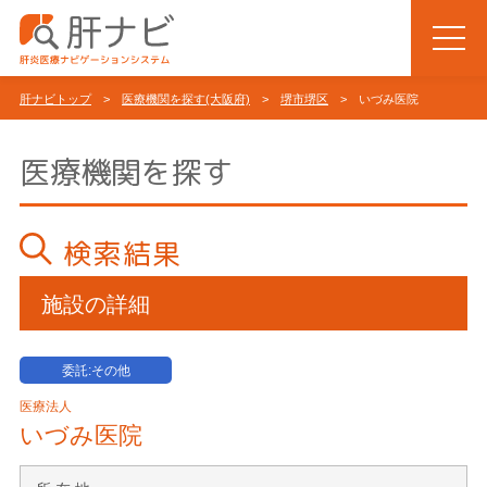
肝ナビトップ
>
医療機関を探す(大阪府)
>
堺市堺区
> いづみ医院
医療機関を探す
検索結果
施設の詳細
委託:その他
医療法人
いづみ医院