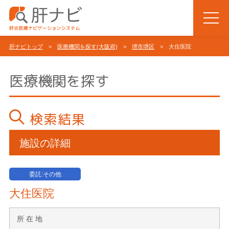
肝ナビトップ
>
医療機関を探す(大阪府)
>
堺市堺区
> 大住医院
医療機関を探す
検索結果
施設の詳細
委託:その他
大住医院
所 在 地