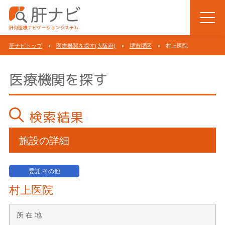
肝ナビトップ
>
医療機関を探す(大阪府)
>
堺市堺区
> 村上医院
医療機関を探す
検索結果
施設の詳細
委託:その他
村上医院
所 在 地