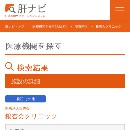
肝ナビトップ
>
医療機関を探す(大阪府)
>
堺市南区
> 銀杏会クリニック
医療機関を探す
検索結果
施設の詳細
委託:その他
医療法人銀杏会
銀杏会クリニック