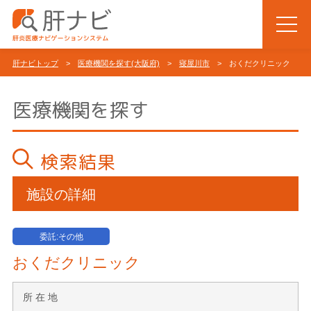
肝ナビトップ
>
医療機関を探す(大阪府)
>
寝屋川市
> おくだクリニック
医療機関を探す
検索結果
施設の詳細
委託:その他
おくだクリニック
所 在 地