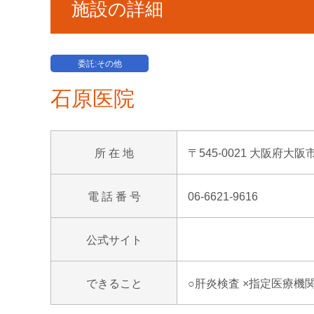
施設の詳細
委託:その他
石原医院
所 在 地
〒545-0021 大阪府大阪
電 話 番 号
06-6621-9616
公式サイト
できること
○肝炎検査 ×指定医療機