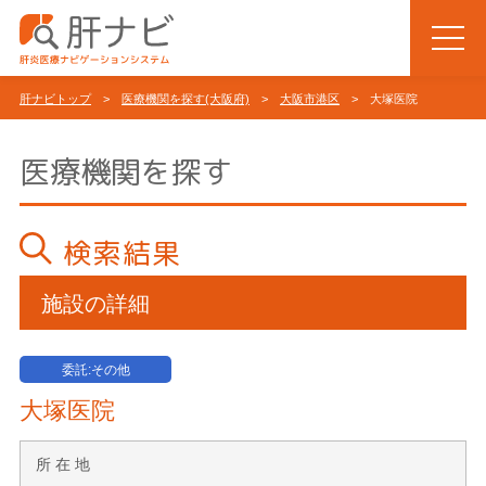
肝ナビトップ
>
医療機関を探す(大阪府)
>
大阪市港区
> 大塚医院
医療機関を探す
検索結果
施設の詳細
委託:その他
大塚医院
所 在 地