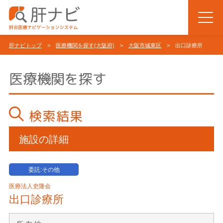
肝ナビトップ
>
医療機関を探す(大阪府)
>
大阪市城東区
> 出口診療所
医療機関を探す
検索結果
施設の詳細
委託:その他
医療法人史隆会
出口診療所