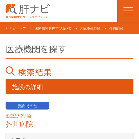
肝ナビトップ
>
医療機関を探す(大阪府)
>
大阪市生野区
> 芥川病院
医療機関を探す
検索結果
施設の詳細
委託:その他
医療法人芥川会
芥川病院