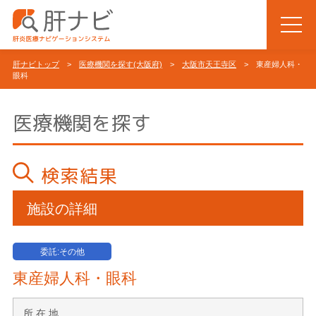
肝ナビトップ
>
医療機関を探す(大阪府)
>
大阪市天王寺区
> 東産婦人科・
眼科
医療機関を探す
検索結果
施設の詳細
委託:その他
東産婦人科・眼科
所 在 地