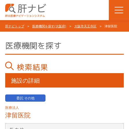
肝ナビトップ
>
医療機関を探す(大阪府)
>
大阪市天王寺区
> 津留医院
医療機関を探す
検索結果
施設の詳細
委託:その他
医療法人
津留医院