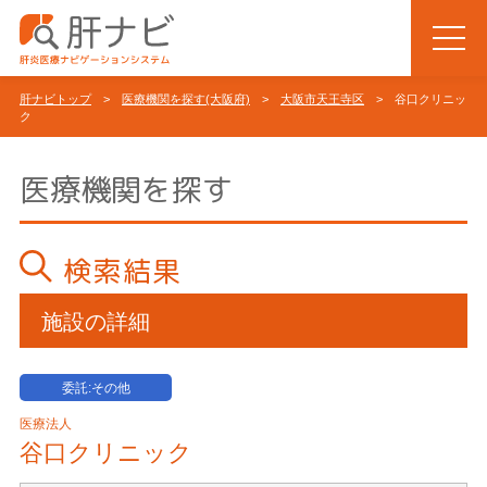
肝ナビトップ
>
医療機関を探す(大阪府)
>
大阪市天王寺区
> 谷口クリニッ
ク
医療機関を探す
検索結果
施設の詳細
委託:その他
医療法人
谷口クリニック