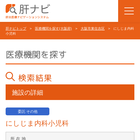
肝ナビトップ
>
医療機関を探す(大阪府)
>
大阪市東住吉区
> にしじま内科
小児科
医療機関を探す
検索結果
施設の詳細
委託:その他
にしじま内科小児科
所 在 地