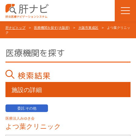
肝ナビトップ
>
医療機関を探す(大阪府)
>
大阪市東成区
> よつ葉クリニッ
ク
医療機関を探す
検索結果
施設の詳細
委託:その他
医療法人みゆき会
よつ葉クリニック