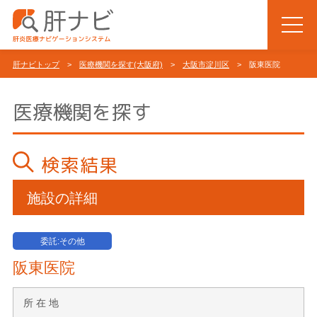
肝ナビトップ
>
医療機関を探す(大阪府)
>
大阪市淀川区
> 阪東医院
医療機関を探す
検索結果
施設の詳細
委託:その他
阪東医院
所 在 地