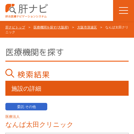
肝ナビトップ
>
医療機関を探す(大阪府)
>
大阪市浪速区
> なんば太田クリ
ニック
医療機関を探す
検索結果
施設の詳細
委託:その他
医療法人
なんば太田クリニック