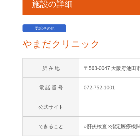
施設の詳細
委託:その他
やまだクリニック
所 在 地
〒563-0047 大阪府池田
電 話 番 号
072-752-1001
公式サイト
できること
○肝炎検査 ×指定医療機