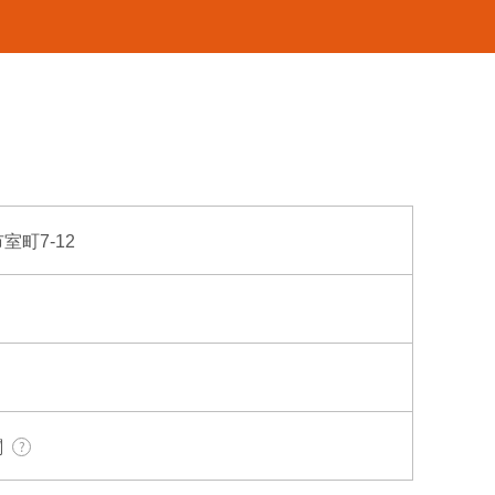
市室町7-12
関