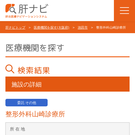
肝ナビトップ
>
医療機関を探す(大阪府)
>
池田市
> 整形外科山崎診療所
医療機関を探す
検索結果
施設の詳細
委託:その他
整形外科山崎診療所
所 在 地