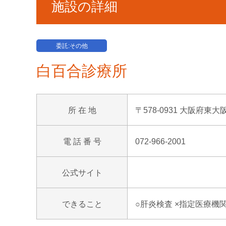
施設の詳細
委託:その他
白百合診療所
所 在 地
〒578-0931 大阪府東大
電 話 番 号
072-966-2001
公式サイト
できること
○肝炎検査 ×指定医療機