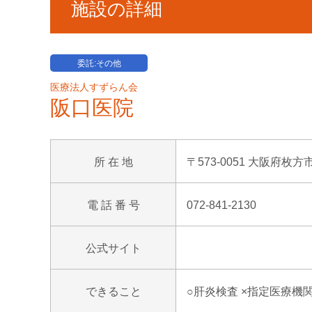
施設の詳細
委託:その他
医療法人すずらん会
阪口医院
所 在 地
〒573-0051 大阪府枚方
電 話 番 号
072-841-2130
公式サイト
できること
○肝炎検査 ×指定医療機