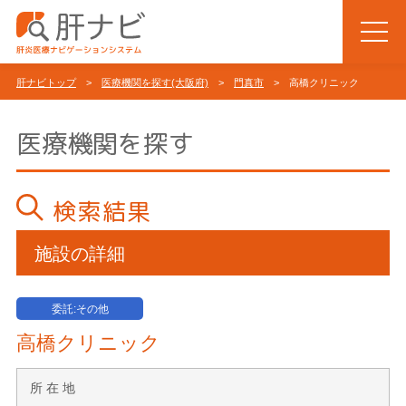
肝ナビトップ
>
医療機関を探す(大阪府)
>
門真市
> 高橋クリニック
医療機関を探す
検索結果
施設の詳細
委託:その他
高橋クリニック
所 在 地