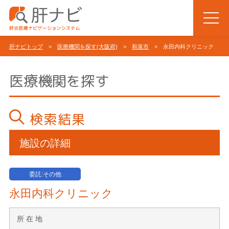
肝ナビトップ
>
医療機関を探す(大阪府)
>
和泉市
> 永田内科クリニック
医療機関を探す
検索結果
施設の詳細
委託:その他
永田内科クリニック
所 在 地