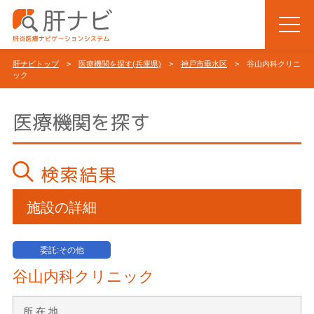
肝ナビトップ
>
医療機関を探す(兵庫県)
>
神戸市垂水区
> 谷山内科クリニ
ック
医療機関を探す
検索結果
施設の詳細
委託:その他
谷山内科クリニック
所 在 地