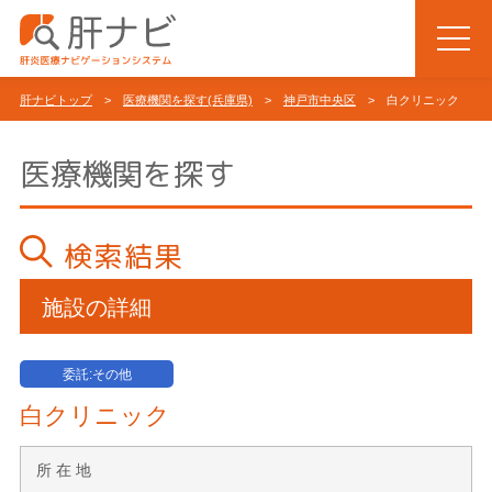
肝ナビトップ
>
医療機関を探す(兵庫県)
>
神戸市中央区
> 白クリニック
医療機関を探す
検索結果
施設の詳細
委託:その他
白クリニック
所 在 地