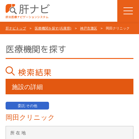
肝ナビトップ
>
医療機関を探す(兵庫県)
>
神戸市灘区
> 岡田クリニック
医療機関を探す
検索結果
施設の詳細
委託:その他
岡田クリニック
所 在 地