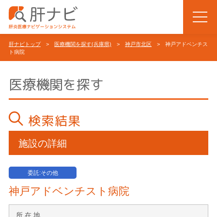
肝ナビトップ
>
医療機関を探す(兵庫県)
>
神戸市北区
> 神戸アドベンチス
ト病院
医療機関を探す
検索結果
施設の詳細
委託:その他
神戸アドベンチスト病院
所 在 地