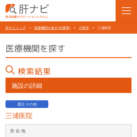
肝ナビトップ
>
医療機関を探す(兵庫県)
>
川西市
> 三浦医院
医療機関を探す
検索結果
施設の詳細
委託:その他
三浦医院
所 在 地