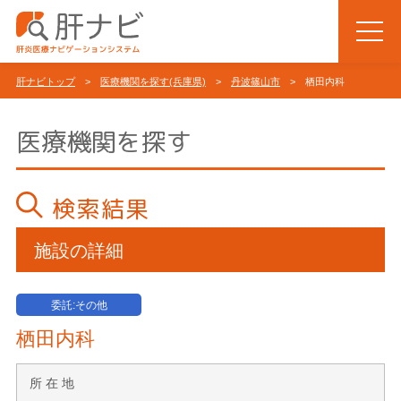
肝ナビトップ
>
医療機関を探す(兵庫県)
>
丹波篠山市
> 栖田内科
医療機関を探す
検索結果
施設の詳細
委託:その他
栖田内科
所 在 地