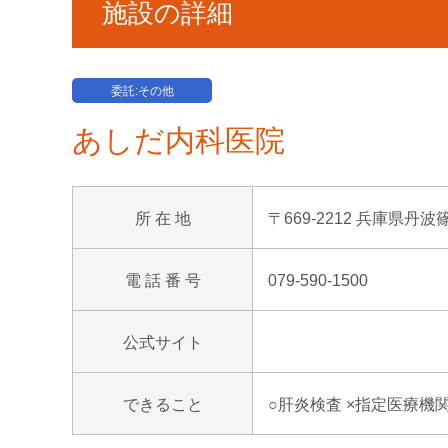
施設の詳細
委託:その他
あしだ内科医院
所 在 地
〒669-2212 兵庫県丹波
電 話 番 号
079-590-1500
公式サイト
できること
○肝炎検査 ×指定医療機