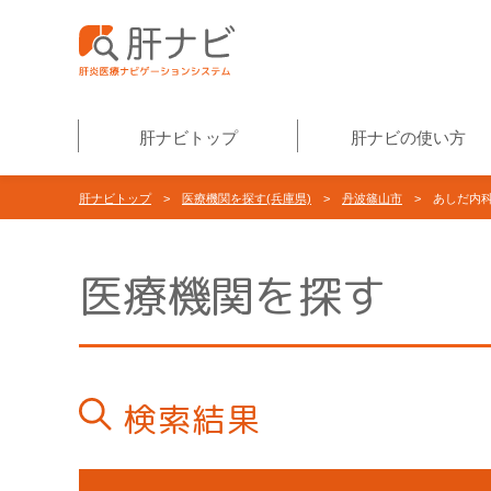
肝ナビトップ
肝ナビの使い方
肝ナビトップ
>
医療機関を探す(兵庫県)
>
丹波篠山市
> あしだ内
医療機関を探す
検索結果