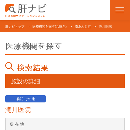
肝ナビトップ
>
医療機関を探す(兵庫県)
>
南あわじ市
> 滝川医院
医療機関を探す
検索結果
施設の詳細
委託:その他
滝川医院
所 在 地