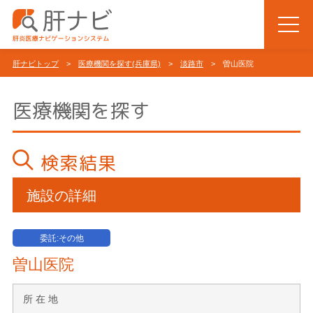
肝ナビトップ
>
医療機関を探す(兵庫県)
>
淡路市
> 曽山医院
医療機関を探す
検索結果
施設の詳細
委託:その他
曽山医院
所 在 地