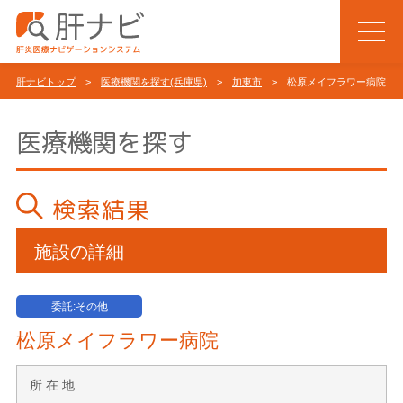
肝ナビトップ
>
医療機関を探す(兵庫県)
>
加東市
> 松原メイフラワー病院
医療機関を探す
検索結果
施設の詳細
委託:その他
松原メイフラワー病院
所 在 地