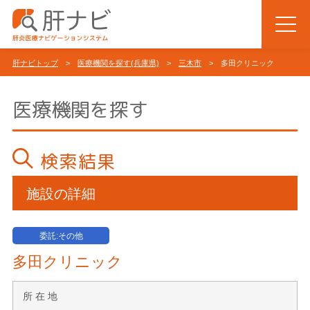
肝ナビトップ
>
医療機関を探す(兵庫県)
>
三木市
> 多田クリニック
医療機関を探す
検索結果
施設の詳細
委託:その他
多田クリニック
所 在 地