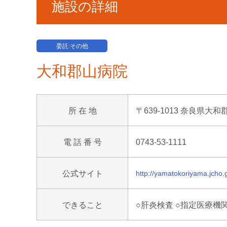
施設の詳細
委託:その他
大和郡山病院
所 在 地
〒639-1013 奈良県大和
電 話 番 号
0743-53-1111
公式サイト
http://yamatokoriyama.jcho.g
できること
○肝炎検査 ○指定医療機