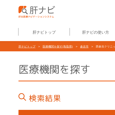
肝ナビトップ
肝ナビの使い方
肝ナビトップ
>
医療機関を探す(鳥取県)
>
倉吉市
> 西倉吉クリニ
医療機関を探す
検索結果