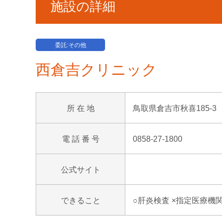
施設の詳細
委託:その他
西倉吉クリニック
所 在 地
鳥取県倉吉市秋喜185-3
電 話 番 号
0858-27-1800
公式サイト
できること
○肝炎検査 ×指定医療機