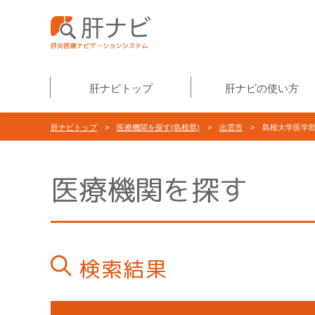
肝ナビトップ
肝ナビの使い方
肝ナビトップ
>
医療機関を探す(島根県)
>
出雲市
> 島根大学医学
医療機関を探す
検索結果