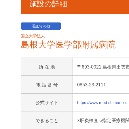
施設の詳細
委託:その他
国立大学法人
島根大学医学部附属病院
所 在 地
〒693-0021 島根県出雲
電 話 番 号
0853-23-2111
公式サイト
https://www.med.shimane-u.a
できること
×肝炎検査 ○指定医療機