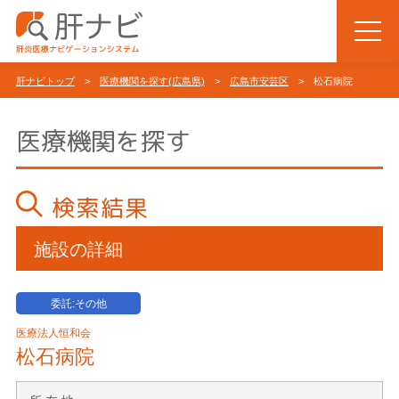
肝ナビトップ
>
医療機関を探す(広島県)
>
広島市安芸区
> 松石病院
医療機関を探す
検索結果
施設の詳細
委託:その他
医療法人恒和会
松石病院