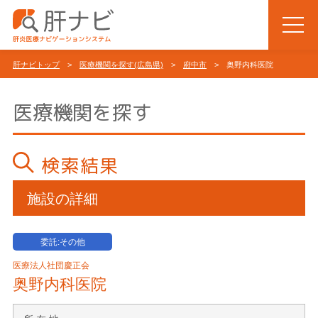
肝ナビトップ
>
医療機関を探す(広島県)
>
府中市
> 奥野内科医院
医療機関を探す
検索結果
施設の詳細
委託:その他
医療法人社団慶正会
奥野内科医院