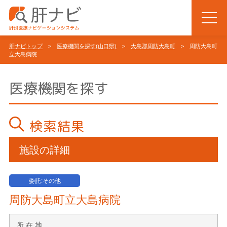
肝ナビトップ
>
医療機関を探す(山口県)
>
大島郡周防大島町
> 周防大島町
立大島病院
医療機関を探す
検索結果
施設の詳細
委託:その他
周防大島町立大島病院
所 在 地