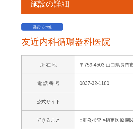
施設の詳細
委託:その他
友近内科循環器科医院
所 在 地
〒759-4503 山口県長門
電 話 番 号
0837-32-1180
公式サイト
できること
○肝炎検査 ×指定医療機