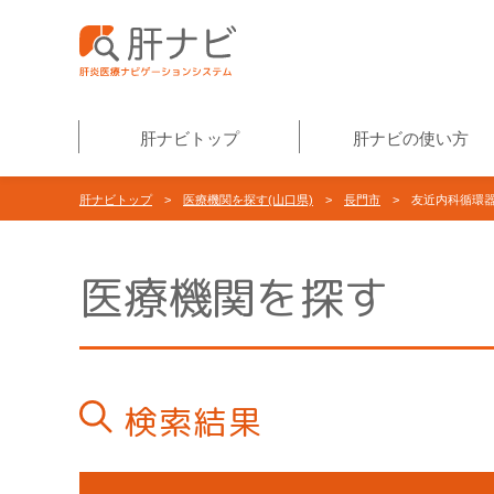
肝ナビトップ
肝ナビの使い方
肝ナビトップ
>
医療機関を探す(山口県)
>
長門市
> 友近内科循環
医療機関を探す
検索結果