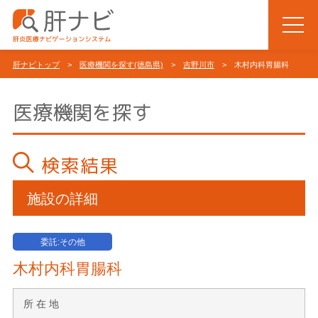
肝ナビトップ
>
医療機関を探す(徳島県)
>
吉野川市
> 木村内科胃腸科
医療機関を探す
検索結果
施設の詳細
委託:その他
木村内科胃腸科
所 在 地