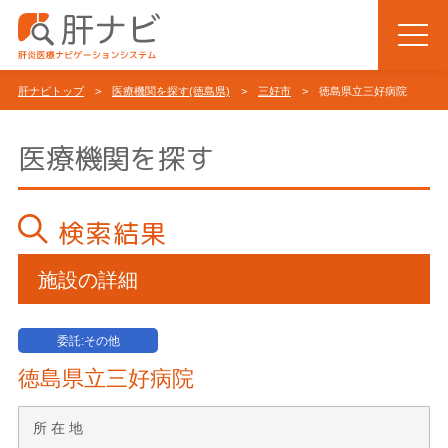
肝ナビトップ
>
医療機関を探す(徳島県)
>
三好市
> 徳島県立三好病院
医療機関を探す
検索結果
施設の詳細
委託:その他
徳島県立三好病院
所 在 地