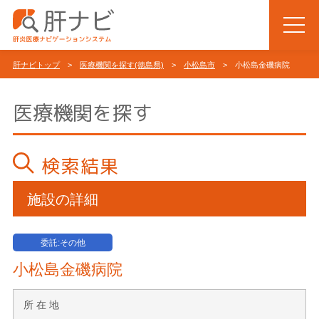
肝ナビトップ
>
医療機関を探す(徳島県)
>
小松島市
> 小松島金磯病院
医療機関を探す
検索結果
施設の詳細
委託:その他
小松島金磯病院
所 在 地