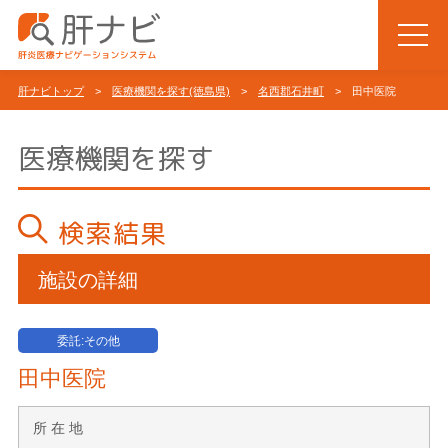
肝ナビトップ
>
医療機関を探す(徳島県)
>
名西郡石井町
> 田中医院
医療機関を探す
検索結果
施設の詳細
委託:その他
田中医院
所 在 地