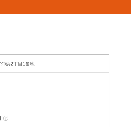
島市沖浜2丁目1番地
関