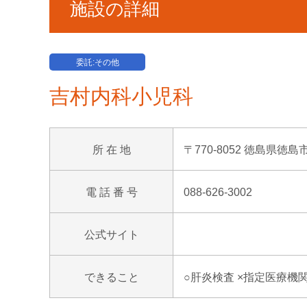
施設の詳細
委託:その他
吉村内科小児科
所 在 地
〒770-8052 徳島県徳
電 話 番 号
088-626-3002
公式サイト
できること
○肝炎検査 ×指定医療機