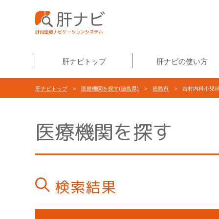
肝ナビトップ
肝ナビの使い方
肝ナビトップ
>
医療機関を探す(徳島県)
>
徳島市
> 吉村内科小児
医療機関を探す
検索結果