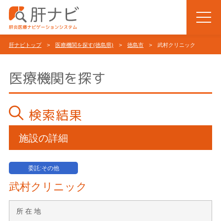
肝ナビトップ
>
医療機関を探す(徳島県)
>
徳島市
> 武村クリニック
医療機関を探す
検索結果
施設の詳細
委託:その他
武村クリニック
所 在 地