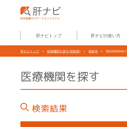
肝ナビトップ
肝ナビの使い方
肝ナビトップ
>
医療機関を探す(徳島県)
>
徳島市
> 高杉内科外科小
医療機関を探す
検索結果