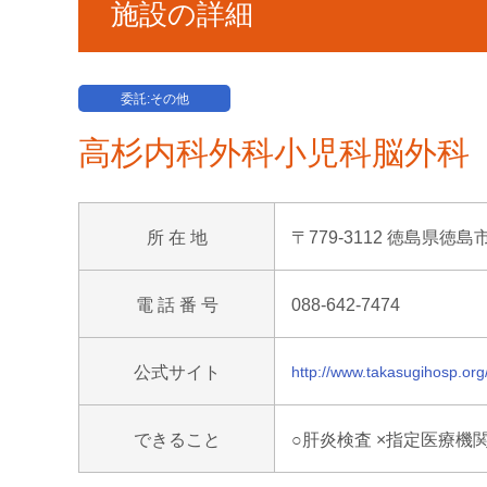
施設の詳細
委託:その他
高杉内科外科小児科脳外科
所 在 地
〒779-3112 徳島県徳
電 話 番 号
088-642-7474
公式サイト
http://www.takasugihosp.org
できること
○肝炎検査 ×指定医療機