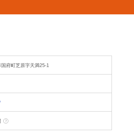
島市国府町芝原字天満25-1
/
関