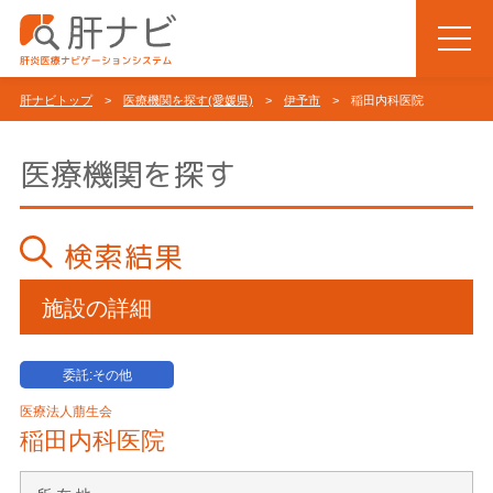
肝ナビトップ
>
医療機関を探す(愛媛県)
>
伊予市
> 稲田内科医院
医療機関を探す
検索結果
施設の詳細
委託:その他
医療法人萠生会
稲田内科医院