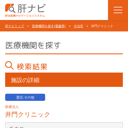
肝ナビトップ
>
医療機関を探す(愛媛県)
>
今治市
> 井門クリニック
医療機関を探す
検索結果
施設の詳細
委託:その他
医療法人
井門クリニック